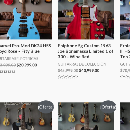
arvel Pro-Mod DK24 HSS
Epiphone Sg Custom 1963
Erni
oyd Rose – Fity Blue
Joe Bonamassa Limited 1 of
III 
300 – Wine Red
Top 
ITARRAS ELECTRICAS
GUITARRAS DE COLECCIÓN
GUIT
3,999.00
$
20,999.00
$
45,999.00
$
40,999.00
$
70,
lorado
Valorado
Valor
en
en
0
0
de
de
5
5
¡Oferta!
¡Oferta!