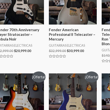
nder 70th Anniversary
Fender American
Fend
ayer Stratocaster –
Professional II Telecaster –
Tele
bula Noir
Mercury
Ron 
Blon
ITARRAS ELECTRICAS
GUITARRAS ELECTRICAS
GUIT
2,999.00
$
20,999.00
$
32,999.00
$
30,999.00
$
140
lorado
Valorado
en
Valor
0
en
de
0
5
de
¡Oferta!
¡Oferta!
5