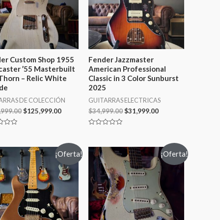
er Custom Shop 1955
Fender Jazzmaster
caster ’55 Masterbuilt
American Professional
Thorn – Relic White
Classic in 3 Color Sunburst
de
2025
ARRAS DE COLECCIÓN
GUITARRAS ELECTRICAS
,999.00
$
125,999.00
$
34,999.00
$
31,999.00
ado
Valorado
en
0
de
¡Oferta!
¡Oferta!
5