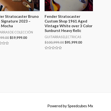
er Stratocaster Bruno
Fender Stratocaster
 Signature 2023 –
Custom Shop 1961 Aged
 Mocha
Vintage White over 3 Color
Sunburst Heavy Relic
ARRAS DE COLECCIÓN
GUITARRAS ELECTRICAS
999.00
$
59,999.00
$
100,999.00
$
95,999.00
ado
Valorado
en
0
de
5
Powered by Speedcubes Mx