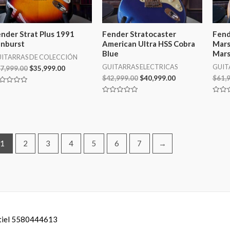
nder Strat Plus 1991
Fender Stratocaster
Fend
nburst
American Ultra HSS Cobra
Mars
Blue
Mars
ITARRAS DE COLECCIÓN
GUITARRAS ELECTRICAS
GUIT
7,999.00
$
35,999.00
$
42,999.00
$
40,999.00
$
61,
lorado
Valorado
Valor
en
en
0
0
de
de
5
5
1
2
3
4
5
6
7
→
ntiel 5580444613