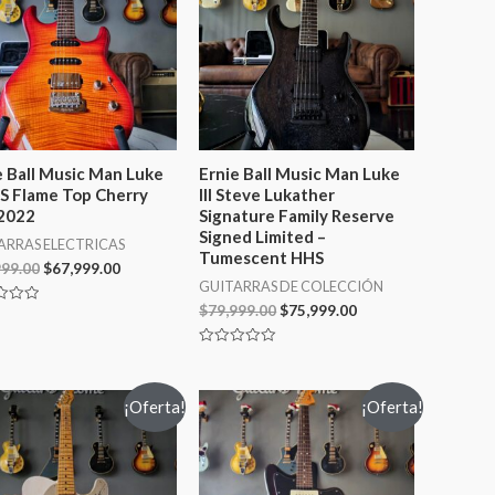
e Ball Music Man Luke
Ernie Ball Music Man Luke
HSS Flame Top Cherry
III Steve Lukather
2022
Signature Family Reserve
Signed Limited –
ARRAS ELECTRICAS
Tumescent HHS
999.00
$
67,999.00
GUITARRAS DE COLECCIÓN
$
79,999.00
$
75,999.00
ado
Valorado
en
0
de
¡Oferta!
¡Oferta!
5