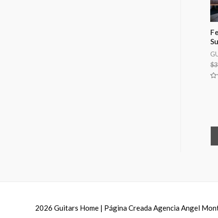
Fe
Su
GU
$
3
Va
en
0
de
5
2026
Guitars Home
| Página Creada Agencia Angel Mo