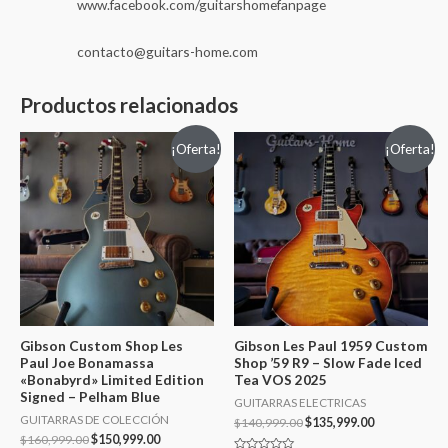
www.facebook.com/guitarshomefanpage
contacto@guitars-home.com
Productos relacionados
¡Oferta!
¡Oferta!
Gibson Custom Shop Les
Gibson Les Paul 1959 Custom
Paul Joe Bonamassa
Shop ’59 R9 – Slow Fade Iced
«Bonabyrd» Limited Edition
Tea VOS 2025
Signed – Pelham Blue
GUITARRAS ELECTRICAS
GUITARRAS DE COLECCIÓN
$
140,999.00
$
135,999.00
$
160,999.00
$
150,999.00