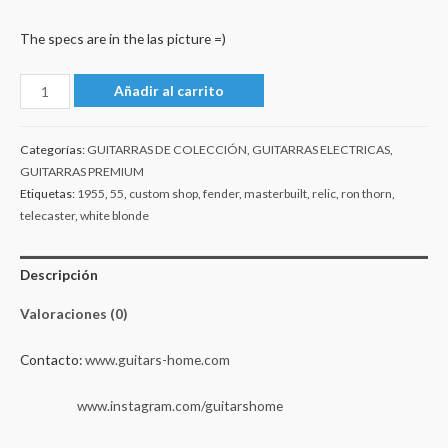
The specs are in the las picture =)
Fender
Añadir al carrito
Custom
Shop
Categorías:
GUITARRAS DE COLECCIÓN
,
GUITARRAS ELECTRICAS
,
1955
GUITARRAS PREMIUM
Telecaster
Etiquetas:
1955
,
55
,
custom shop
,
fender
,
masterbuilt
,
relic
,
ron thorn
,
'55
telecaster
,
white blonde
Masterbuilt
Ron
Descripción
Thorn
-
Valoraciones (0)
Relic
Contacto:
www.guitars-home.com
White
Blonde
www.instagram.com/guitarshome
cantidad