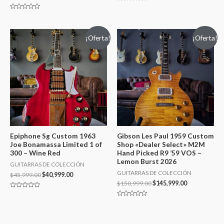
Valorado
en
Valorado
0
en
de
0
5
de
¡Oferta!
¡Oferta!
5
Epiphone Sg Custom 1963
Gibson Les Paul 1959 Custom
Joe Bonamassa Limited 1 of
Shop «Dealer Select» M2M
300 – Wine Red
Hand Picked R9 ’59 VOS –
Lemon Burst 2026
GUITARRAS DE COLECCIÓN
GUITARRAS DE COLECCIÓN
$
45,999.00
$
40,999.00
$
150,999.00
$
145,999.00
Valorado
en
Valorado
0
en
de
0
5
de
5