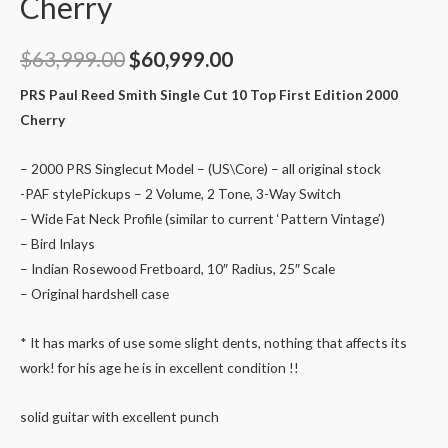
Cherry
$
63,999.00
$
60,999.00
PRS Paul Reed Smith Single Cut 10 Top First Edition 2000
Cherry
– 2000 PRS Singlecut Model – (US\Core) – all original stock
-PAF stylePickups – 2 Volume, 2 Tone, 3-Way Switch
– Wide Fat Neck Profile (similar to current ‘Pattern Vintage’)
– Bird Inlays
– Indian Rosewood Fretboard, 10″ Radius, 25″ Scale
– Original hardshell case
* It has marks of use some slight dents, nothing that affects its
work! for his age he is in excellent condition !!
solid guitar with excellent punch