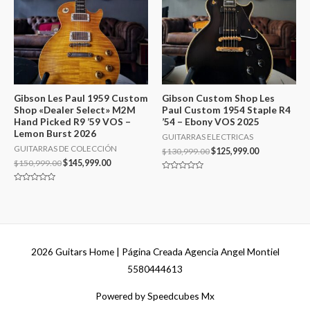
Gibson Les Paul 1959 Custom
Gibson Custom Shop Les
Shop «Dealer Select» M2M
Paul Custom 1954 Staple R4
Hand Picked R9 ’59 VOS –
’54 – Ebony VOS 2025
Lemon Burst 2026
GUITARRAS ELECTRICAS
GUITARRAS DE COLECCIÓN
$
130,999.00
$
125,999.00
$
150,999.00
$
145,999.00
Valorado
en
Valorado
0
en
de
0
5
de
5
2026
Guitars Home
| Página Creada Agencia Angel Montiel
5580444613
Powered by Speedcubes Mx