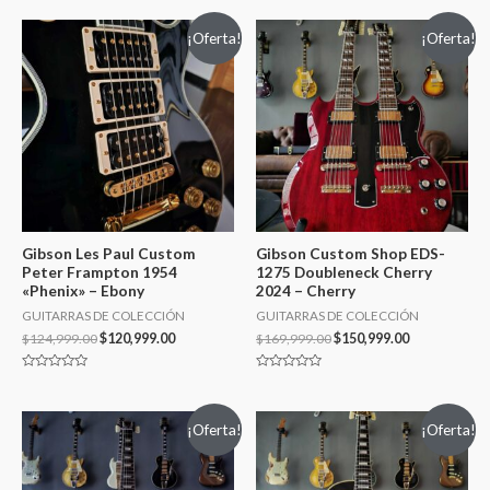
¡Oferta!
¡Oferta!
Gibson Les Paul Custom
Gibson Custom Shop EDS-
Peter Frampton 1954
1275 Doubleneck Cherry
«Phenix» – Ebony
2024 – Cherry
GUITARRAS DE COLECCIÓN
GUITARRAS DE COLECCIÓN
$
124,999.00
$
120,999.00
$
169,999.00
$
150,999.00
Valorado
Valorado
en
en
0
0
de
de
¡Oferta!
¡Oferta!
5
5