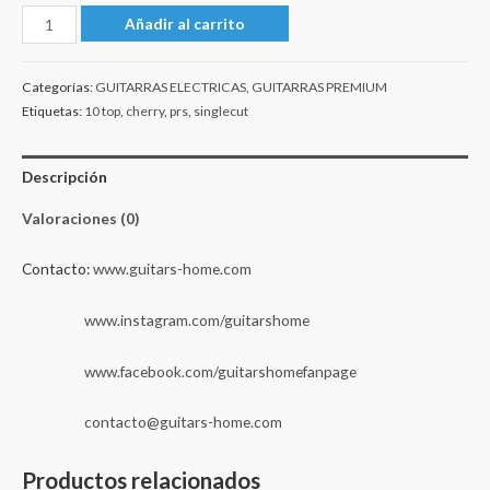
PRS
Añadir al carrito
Paul
Reed
Categorías:
GUITARRAS ELECTRICAS
,
GUITARRAS PREMIUM
Smith
Etiquetas:
10 top
,
cherry
,
prs
,
singlecut
Single
Cut
Descripción
10
Top
Valoraciones (0)
First
Edition
Contacto:
www.guitars-home.com
2000
www.instagram.com/guitarshome
Cherry
cantidad
www.facebook.com/guitarshomefanpage
contacto@guitars-home.com
Productos relacionados