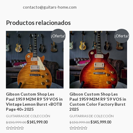
contacto@guitars-home.com
Productos relacionados
¡Oferta!
¡Oferta!
Gibson Custom Shop Les
Gibson Custom Shop Les
Paul 1959 M2M R9 ’59 VOS in
Paul 1959 M2M R9 ’59 VOS in
Vintage Lemon Burst «BOTB
Custom Color Factory Burst
Page 40» 2025
2025
GUITARRAS DE COLECCIÓN
GUITARRAS DE COLECCIÓN
$
150,999.00
$
145,999.00
$
150,999.00
$
145,999.00