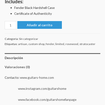
Includes:
Fender Black Hardshell Case
Certificate of Authenticity
Fender
Añadir al carrito
Stratocaster
Custom
Categoría:
Sin categorizar
Shop
Etiquetas:
artisan
,
custom shop
,
fender
,
limited
,
rosewood
,
stratocaster
Artisan
Limited
Descripción
Figured
Rosewood
Valoraciones (0)
cantidad
Contacto:
www.guitars-home.com
www.instagram.com/guitarshome
www.facebook.com/guitarshomefanpage