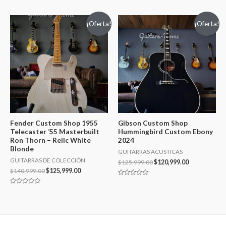
Valorado
Valorado
en
en
0
0
de
de
¡Oferta!
¡Oferta!
5
5
Fender Custom Shop 1955
Gibson Custom Shop
Telecaster ’55 Masterbuilt
Hummingbird Custom Ebony
Ron Thorn – Relic White
2024
Blonde
GUITARRAS ACUSTICAS
GUITARRAS DE COLECCIÓN
$
125,999.00
$
120,999.00
$
140,999.00
$
125,999.00
Valorado
en
Valorado
0
en
de
0
5
de
5