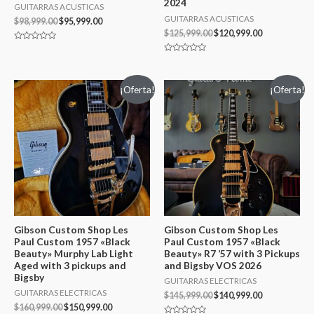
2024
GUITARRAS ACUSTICAS
GUITARRAS ACUSTICAS
$
98,999.00
$
95,999.00
$
125,999.00
$
120,999.00
Valorado
en
Valorado
0
en
de
0
5
de
¡Oferta!
¡Oferta!
5
Gibson Custom Shop Les
Gibson Custom Shop Les
Paul Custom 1957 «Black
Paul Custom 1957 «Black
Beauty» Murphy Lab Light
Beauty» R7 ’57 with 3 Pickups
Aged with 3 pickups and
and Bigsby VOS 2026
Bigsby
GUITARRAS ELECTRICAS
GUITARRAS ELECTRICAS
$
145,999.00
$
140,999.00
$
160,999.00
$
150,999.00