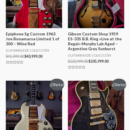
Epiphone Sg Custom 1963
Gibson Custom Shop 1959
Joe Bonamassa Limited 1 of
ES-335 B.B. King «Live at the
300 – Wine Red
Regal» Murphy Lab Aged –
Argentine Grey Sunburst
GUITARRAS DE COLECCIÓN
GUITARRAS DE COLECCIÓN
$
45,999.00
$
40,999.00
$
220,999.00
$
205,999.00
Valorado
en
Valorado
0
en
de
0
5
de
¡Oferta!
¡Oferta!
5