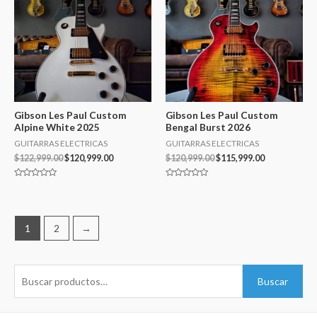
Gibson Les Paul Custom
Gibson Les Paul Custom
Alpine White 2025
Bengal Burst 2026
GUITARRAS ELECTRICAS
GUITARRAS ELECTRICAS
$
122,999.00
$
120,999.00
$
120,999.00
$
115,999.00
Valorado
Valorado
en
en
0
0
de
de
5
5
1
2
→
B
Buscar
u
s