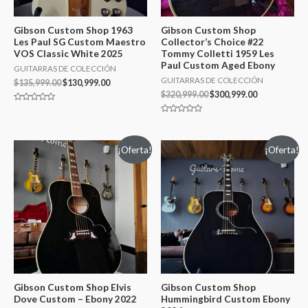
Gibson Custom Shop 1963
Gibson Custom Shop
Les Paul SG Custom Maestro
Collector’s Choice #22
VOS Classic White 2025
Tommy Colletti 1959 Les
Paul Custom Aged Ebony
GUITARRAS DE COLECCIÓN
GUITARRAS DE COLECCIÓN
$
135,999.00
$
130,999.00
$
320,999.00
$
300,999.00
Valorado
en
Valorado
0
en
de
0
5
de
¡Oferta!
¡Oferta!
5
Gibson Custom Shop Elvis
Gibson Custom Shop
Dove Custom – Ebony 2022
Hummingbird Custom Ebony