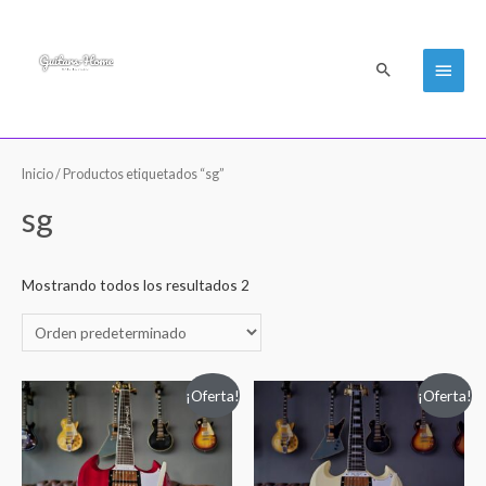
Men
Buscar
princi
Inicio
/ Productos etiquetados “sg”
sg
Mostrando todos los resultados 2
¡Oferta!
¡Oferta!