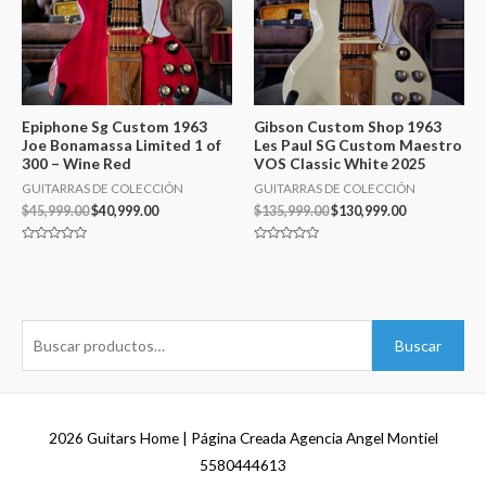
Epiphone Sg Custom 1963
Gibson Custom Shop 1963
Joe Bonamassa Limited 1 of
Les Paul SG Custom Maestro
300 – Wine Red
VOS Classic White 2025
GUITARRAS DE COLECCIÓN
GUITARRAS DE COLECCIÓN
$
45,999.00
$
40,999.00
$
135,999.00
$
130,999.00
Valorado
Valorado
en
en
0
0
de
de
5
5
B
Buscar
u
s
c
2026
Guitars Home
| Página Creada Agencia Angel Montiel
a
5580444613
r